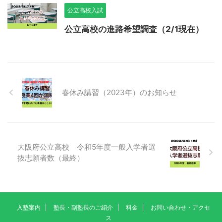
公立高校入試
公立高校の進路希望調査（2/1現在）
春休み講習（2023年）のお知らせ
大阪府公立高校 令和5年度一般入学者選
抜志願者数（最終）
入塾案内
塾長・副塾長のご紹介
料金
お問い合わせ・アクセ
ス