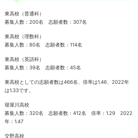
東高校（普通科）
募集人数：200名 志願者数：307名
東高校（理数科）
募集人数：80名 志願者数：114名
東高校（英語科）
募集人数：39名 志願者数：45名
東高校としての志願者数は466名、倍率は1.46、2022年
は1.33です。
寝屋川高校
募集人数：320名 志願者数：412名 倍率：1.29 2022
年：1.47
交野高校