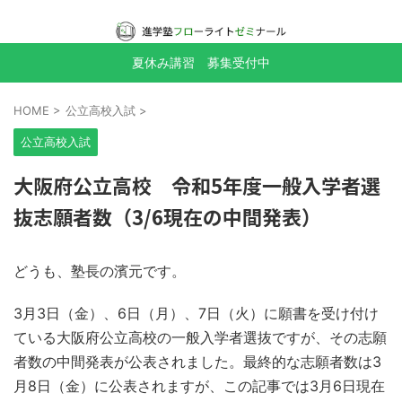
夏休み講習 募集受付中
HOME
>
公立高校入試
>
公立高校入試
大阪府公立高校 令和5年度一般入学者選
抜志願者数（3/6現在の中間発表）
どうも、塾長の濱元です。
3月3日（金）、6日（月）、7日（火）に願書を受け付け
ている大阪府公立高校の一般入学者選抜ですが、その志願
者数の中間発表が公表されました。最終的な志願者数は3
月8日（金）に公表されますが、この記事では3月6日現在