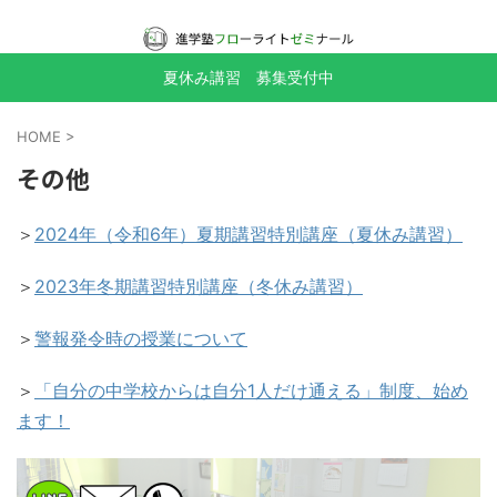
夏休み講習 募集受付中
HOME
>
その他
＞
2024年（令和6年）夏期講習特別講座（夏休み講習）
＞
2023年冬期講習特別講座（冬休み講習）
＞
警報発令時の授業について
＞
「自分の中学校からは自分1人だけ通える」制度、始め
ます！